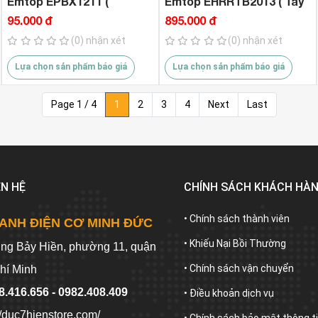
Emtop EPBX1211 (
Emtop EHRRTB2013 ( Tay
305*230*65mm )
Cầm , Bánh Xe Kéo )
95.000 đ
895.000 đ
(0) nhận xét
(0) nhận xét
Lựa chọn sản phẩm báo giá
Lựa chọn sản phẩm báo giá
Page 1 / 4
1
2
3
4
Next
Last
ÊN HỆ
CHÍNH SÁCH KHÁCH HÀ
• Chính sách thành viên
ANH ĐIỆN CƠ MINH ĐỨC
• Khiếu Nại Bồi Thường
ờng Bảy Hiền, phường 11, quận
• Chính sách vận chuyển
hí Minh
8.416.656 - 0982.408.409
• Điều khoản dịch vụ
//duc7hienstore.com/
• Chính sách bảo mật thông t