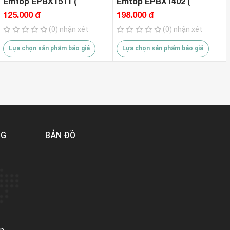
Emtop EPBX1511 (
Emtop EPBX1402 (
370*290*65mm )
356*168*160mm )
125.000 đ
198.000 đ
(0) nhận xét
(0) nhận xét
Lựa chọn sản phẩm báo giá
Lựa chọn sản phẩm báo giá
NG
BẢN ĐỒ
in