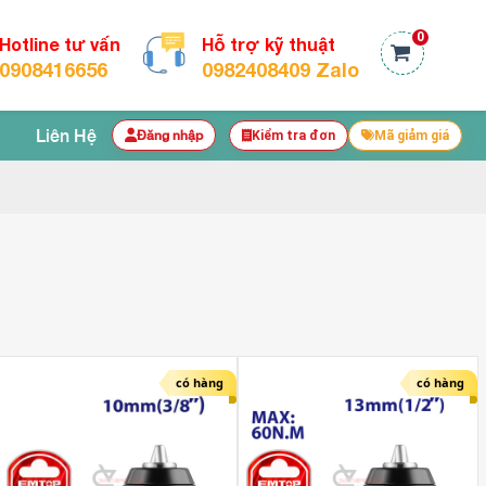
0
Hotline tư vấn
Hỗ trợ kỹ thuật
0908416656
0982408409 Zalo
Liên Hệ
Đăng nhập
Kiểm tra đơn
Mã giảm giá
có hàng
có hàng