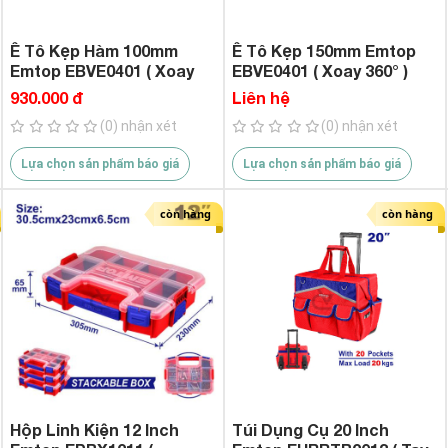
Ê Tô Kẹp Hàm 100mm
Ê Tô Kẹp 150mm Emtop
Emtop EBVE0401 ( Xoay
EBVE0401 ( Xoay 360° )
360° )
930.000 đ
Liên hệ
(0) nhận xét
(0) nhận xét
Lựa chọn sản phẩm báo giá
Lựa chọn sản phẩm báo giá
còn hàng
còn hàng
Hộp Linh Kiện 12 Inch
Túi Dụng Cụ 20 Inch