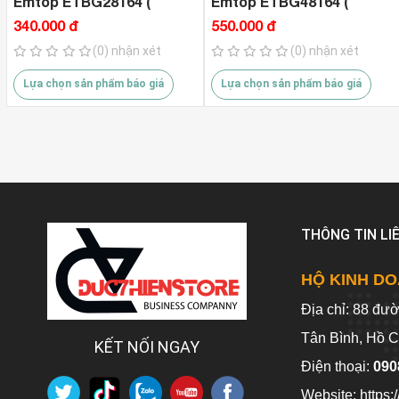
Emtop ETBG28164 (
Emtop ETBG48164 (
41*23.5*26cm )
44*25*33cm )
340.000 đ
550.000 đ
(0) nhận xét
(0) nhận xét
Lựa chọn sản phẩm báo giá
Lựa chọn sản phẩm báo giá
THÔNG TIN LI
HỘ KINH DO
Địa chỉ: 88 đư
Tân Bình, Hồ C
KẾT NỐI NGAY
Điện thoại:
090
Website:
https: