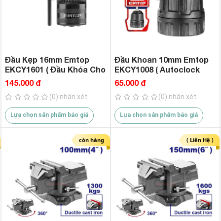
Đầu Kẹp 16mm Emtop
Đầu Khoan 10mm Emtop
EKCY1601 ( Đầu Khóa Cho
EKCY1008 ( Autoclock
Khoan Điện )
Cho Khoan Pin )
145.000 đ
65.000 đ
(0) nhận xét
(0) nhận xét
Lựa chọn sản phẩm báo giá
Lựa chọn sản phẩm báo giá
còn hàng
( Liên Hệ )