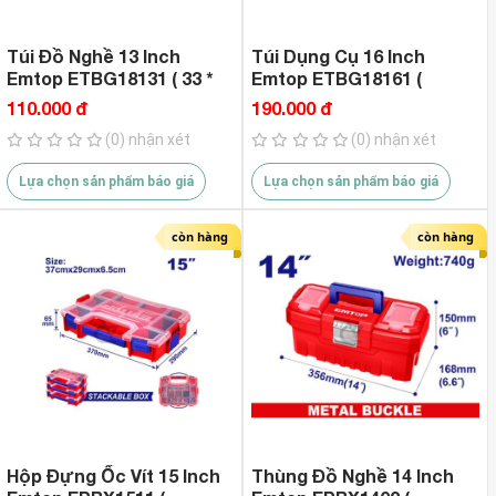
Túi Đồ Nghề 13 Inch
Túi Dụng Cụ 16 Inch
Emtop ETBG18131 ( 33 *
Emtop ETBG18161 (
21 * 18cm )
41*29*21cm )
110.000 đ
190.000 đ
(0) nhận xét
(0) nhận xét
Lựa chọn sản phẩm báo giá
Lựa chọn sản phẩm báo giá
còn hàng
còn hàng
Hộp Đựng Ốc Vít 15 Inch
Thùng Đồ Nghề 14 Inch