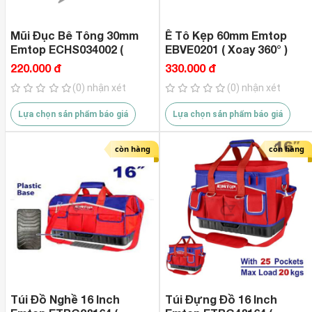
Mũi Đục Bê Tông 30mm
Ê Tô Kẹp 60mm Emtop
Emtop ECHS034002 (
EBVE0201 ( Xoay 360° )
30*35*400mm )
220.000 đ
330.000 đ
(0) nhận xét
(0) nhận xét
Lựa chọn sản phẩm báo giá
Lựa chọn sản phẩm báo giá
còn hàng
còn hàng
Túi Đồ Nghề 16 Inch
Túi Đựng Đồ 16 Inch