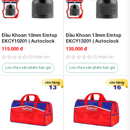
Đầu Khoan 10mm Emtop
Đầu Khoan 13mm Emtop
EKCY10201 ( Autoclock
EKCY13201 ( Autoclock
Cho Khoan Pin )
Cho Khoan Pin )
115.000 đ
135.000 đ
(0) nhận xét
(0) nhận xét
Lựa chọn sản phẩm báo giá
Lựa chọn sản phẩm báo giá
còn hàng
còn hàng