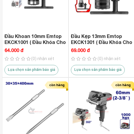
Đầu Khoan 10mm Emtop
Đầu Kẹp 13mm Emtop
EKCK1001 ( Đầu Khóa Cho
EKCK1301 ( Đầu Khóa Cho
Khoan Điện )
Khoan Điện )
64.000 đ
69.000 đ
(0) nhận xét
(0) nhận xét
Lựa chọn sản phẩm báo giá
Lựa chọn sản phẩm báo giá
còn hàng
còn hàng