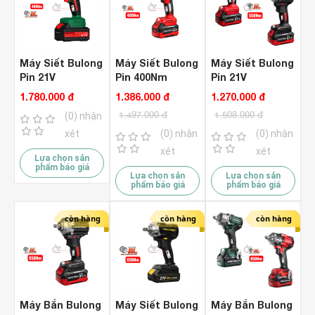
Máy Siết Bulong
Máy Siết Bulong
Máy Siết Bulong
Pin 21V
Pin 400Nm
Pin 21V
Amaxtools
Amaxtools
Amaxtools
1.780.000 đ
1.386.000 đ
1.270.000 đ
ABL40112 ( Bộ )
ABL42012SM (
ABL55012SM (
1.497.000 đ
1.508.000 đ
(0) nhận
Chưa Pin & Sạc
Chưa Pin & Sạc
)
)
xét
(0) nhận
(0) nhận
xét
xét
Lựa chọn sản
phẩm báo giá
Lựa chọn sản
Lựa chọn sản
phẩm báo giá
phẩm báo giá
còn hàng
còn hàng
còn hàng
Máy Bắn Bulong
Máy Siết Bulong
Máy Bắn Bulong