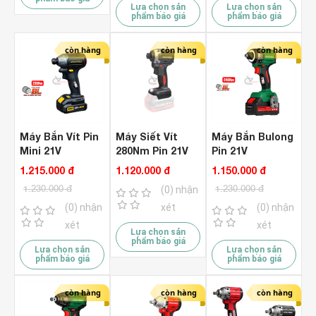
Lựa chọn sản
Lựa chọn sản
phẩm báo giá
phẩm báo giá
còn hàng
còn hàng
còn hàng
Máy Bắn Vít Pin
Máy Siết Vít
Máy Bắn Bulong
Mini 21V
280Nm Pin 21V
Pin 21V
Amaxtools
Amaxtools
Amatools
1.215.000 đ
1.120.000 đ
1.150.000 đ
AV23014SM
AV28014SM
AV25014 ( Chưa
1.230.000 đ
1.230.000 đ
(0) nhận
Plus+ ( Chưa Pin
BLACK
Pin & Sạc )
& Sạc )
(0) nhận
xét
(0) nhận
xét
xét
Lựa chọn sản
phẩm báo giá
Lựa chọn sản
Lựa chọn sản
phẩm báo giá
phẩm báo giá
còn hàng
còn hàng
còn hàng