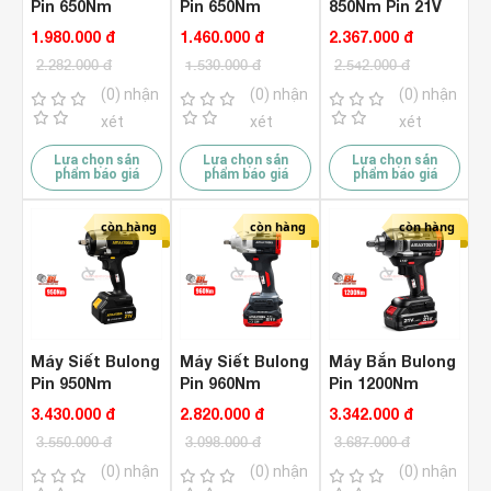
Pin 650Nm
Pin 650Nm
850Nm Pin 21V
Amaxtools
Amaxtools
Amaxtools
1.980.000 đ
1.460.000 đ
2.367.000 đ
ABL65012SM
ABL65012SM
ABL85012SM (
2.282.000 đ
1.530.000 đ
2.542.000 đ
BLACK ( Chưa
Plus+ ( Chưa Pin
Chưa Pin & Sạc
Pin & Sạc )
& Sạc )
)
(0) nhận
(0) nhận
(0) nhận
xét
xét
xét
Lựa chọn sản
Lựa chọn sản
Lựa chọn sản
phẩm báo giá
phẩm báo giá
phẩm báo giá
còn hàng
còn hàng
còn hàng
Máy Siết Bulong
Máy Siết Bulong
Máy Bắn Bulong
Pin 950Nm
Pin 960Nm
Pin 1200Nm
Amaxtools
Amaxtools
Amaxtools
3.430.000 đ
2.820.000 đ
3.342.000 đ
ABL95012SM (
ABL96012SM (
ABL120012SM
3.550.000 đ
3.098.000 đ
3.687.000 đ
Chưa Pin & Sạc
Chưa Pin & Sạc
PRO ( Chưa Pin
)
)
& Sạc )
(0) nhận
(0) nhận
(0) nhận