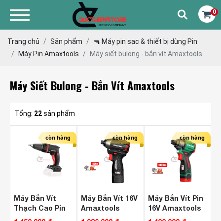
0
Trang chủ
Sản phẩm
🔫 Máy pin sạc & thiết bị dùng Pin
Máy Pin Amaxtools
Máy siết bulong - bắn vít Amaxtools
Máy Siết Bulong - Bắn Vít Amaxtools
Tổng:
22
sản phẩm
còn hàng
còn hàng
còn hàng
Máy Bắn Vít
Máy Bắn Vít 16V
Máy Bắn Vít Pin
Thạch Cao Pin
Amaxtools
16V Amaxtools
21V Amaxtools
AV18014SA ( Bộ )
AV18014NW ( Bộ )