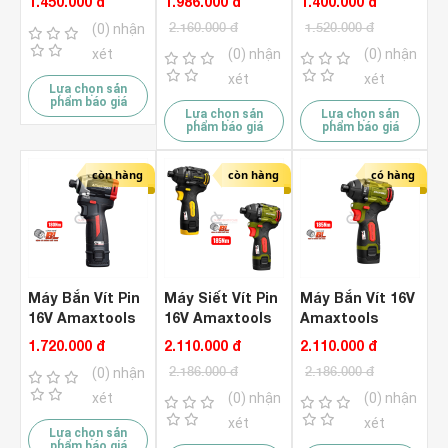
1.450.000 đ
1.986.000 đ
1.400.000 đ
AVTC21SM-PRO
2.160.000 đ
1.520.000 đ
(0) nhận
( Chưa Pin &
Sạc )
xét
(0) nhận
(0) nhận
xét
xét
Lựa chọn sản
phẩm báo giá
Lựa chọn sản
Lựa chọn sản
phẩm báo giá
phẩm báo giá
còn hàng
còn hàng
có hàng
Máy Bắn Vít Pin
Máy Siết Vít Pin
Máy Bắn Vít 16V
16V Amaxtools
16V Amaxtools
Amaxtools
AV18014SA-PRO
AV18514SA
AV18514SA
1.720.000 đ
2.110.000 đ
2.110.000 đ
( Bộ )
Brushless ( Bộ )
Brushless
2.186.000 đ
2.186.000 đ
(0) nhận
xét
(0) nhận
(0) nhận
xét
xét
Lựa chọn sản
phẩm báo giá