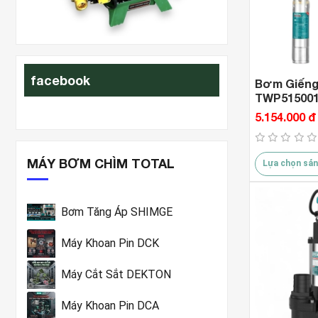
xit-rua-xe
facebook
Bơm Giếng
TWP515001 (
5.154.000 đ
MÁY BƠM CHÌM TOTAL
Lựa chọn sản
Bơm Tăng Áp SHIMGE
Máy Khoan Pin DCK
Máy Cắt Sắt DEKTON
Máy Khoan Pin DCA