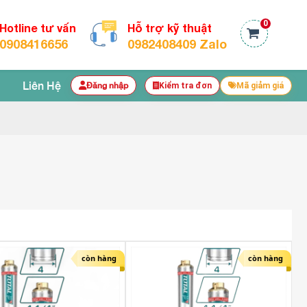
0
Hotline tư vấn
Hỗ trợ kỹ thuật
0908416656
0982408409 Zalo
Liên Hệ
Đăng nhập
Kiểm tra đơn
Mã giảm giá
còn hàng
còn hàng