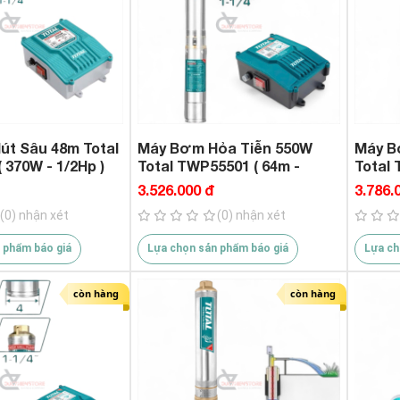
t Sâu 48m Total
Máy Bơm Hỏa Tiễn 550W
Máy B
 370W - 1/2Hp )
Total TWP55501 ( 64m -
Total 
3/4Hp )
1.0Hp 
3.526.000 đ
3.786.
(0) nhận xét
(0) nhận xét
 phẩm báo giá
Lựa chọn sản phẩm báo giá
Lựa ch
còn hàng
còn hàng
Máy Khoan Bê Tông Pin Dekton
ht
nstore.com/may-
M21-RH2603Plus Mẫu Mới 11/2023
cu