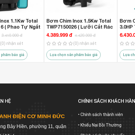
nox 1.1Kw Total
Bơm Chìm Inox 1.5Kw Total
Bơm C
6 ( Phao Tự Ngắt
TWP7150026 ( Lưỡi Cắt Rác
3.0HP 
& Phao Tự Ngắt )
Lưỡi Cắt R
4.389.999 đ
6.430.
3.410.000 đ
4.420.000 đ
Ngắt )
(0) nhận xét
(0) nhận xét
 phẩm báo giá
Lựa chọn sản phẩm báo giá
Lựa ch
ÊN HỆ
CHÍNH SÁCH KHÁCH HÀ
• Chính sách thành viên
ANH ĐIỆN CƠ MINH ĐỨC
• Khiếu Nại Bồi Thường
ờng Bảy Hiền, phường 11, quận