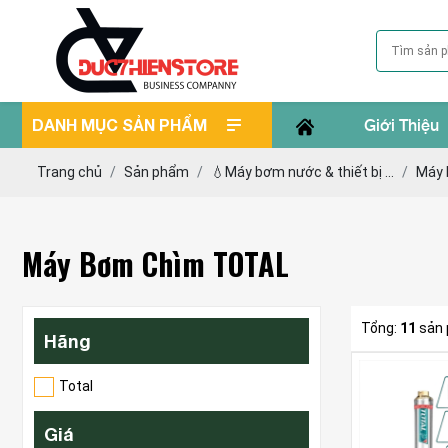
DANH MỤC SẢN PHẨM
Giới Thiệu
Trang chủ
Sản phẩm
💧Máy bơm nước & thiết bị ...
Máy
Máy Bơm Chìm TOTAL
Tổng:
11
sản
Hãng
Total
Giá