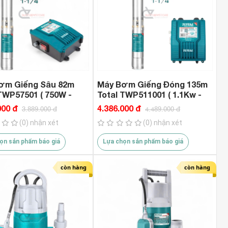
ơm Giếng Sâu 82m
Máy Bơm Giếng Đóng 135m
TWP57501 ( 750W -
Total TWP511001 ( 1.1Kw -
)
1.5Hp )
000 đ
4.386.000 đ
3.889.000 đ
4.489.000 đ
(0) nhận xét
(0) nhận xét
ọn sản phẩm báo giá
Lựa chọn sản phẩm báo giá
còn hàng
còn hàng
tps://duc7hienstore.com/may-
Combo Máy Rửa Xe Pin Hu
a-go-dekton-dk-cg190plus-
PW4820BL ( Thế Hệ Mới )