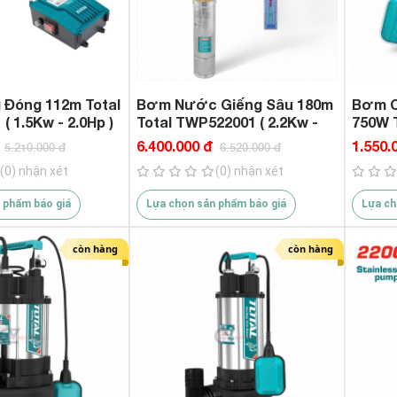
1.650.000 VND
du
 Đóng 112m Total
Bơm Nước Giếng Sâu 180m
Bơm C
 1.5Kw - 2.0Hp )
Total TWP522001 ( 2.2Kw -
750W 
3.0Hp )
Tự Ngẳ
6.400.000 đ
1.550.
5.210.000 đ
6.520.000 đ
(0) nhận xét
(0) nhận xét
 phẩm báo giá
Lựa chọn sản phẩm báo giá
Lựa ch
còn hàng
còn hàng