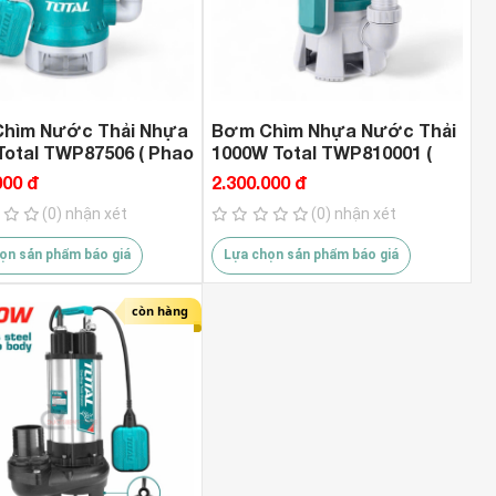
c7hien 1.150.000 VND
1.589.000 VND
hìm Nước Thải Nhựa
Bơm Chìm Nhựa Nước Thải
Total TWP87506 ( Phao
1000W Total TWP810001 (
t )
Phao Tự Ngắt )
000 đ
2.300.000 đ
(0) nhận xét
(0) nhận xét
ọn sản phẩm báo giá
Lựa chọn sản phẩm báo giá
còn hàng