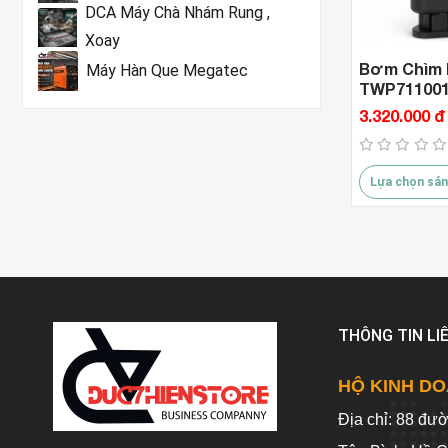
DCA Máy Chà Nhám Rung ,
Xoay
Bơm Chìm I
Máy Hàn Que Megatec
TWP711001
)
3.320.000 đ
Lựa chọn sản
THÔNG TIN LI
HỘ KINH DO
Địa chỉ: 88 đư