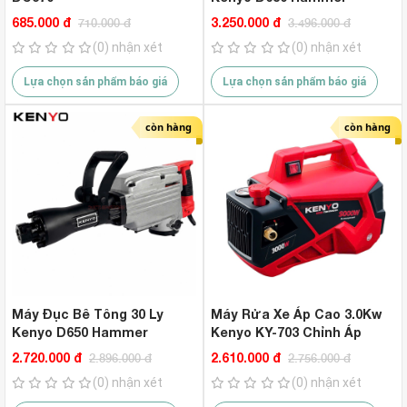
685.000 đ
3.250.000 đ
710.000 đ
3.496.000 đ
(0) nhận xét
(0) nhận xét
Lựa chọn sản phẩm báo giá
Lựa chọn sản phẩm báo giá
còn hàng
còn hàng
Máy Đục Bê Tông 30 Ly
Máy Rửa Xe Áp Cao 3.0Kw
Kenyo D650 Hammer
Kenyo KY-703 Chỉnh Áp
2.720.000 đ
2.610.000 đ
2.896.000 đ
2.756.000 đ
(0) nhận xét
(0) nhận xét