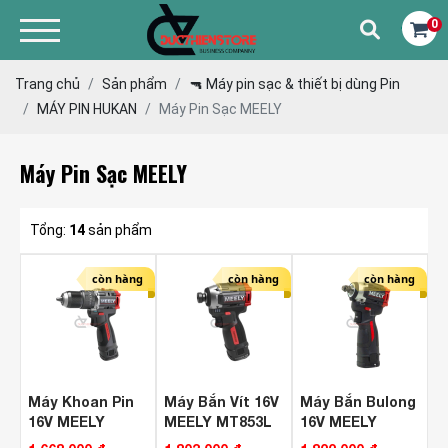
0
Trang chủ
Sản phẩm
🔫 Máy pin sạc & thiết bị dùng Pin
MÁY PIN HUKAN
Máy Pin Sạc MEELY
Máy Pin Sạc MEELY
Tổng:
14
sản phẩm
còn hàng
còn hàng
còn hàng
Máy Khoan Pin
Máy Bắn Vít 16V
Máy Bắn Bulong
16V MEELY
MEELY MT853L
16V MEELY
MT838C
Brushless ( Bộ )
MT302L