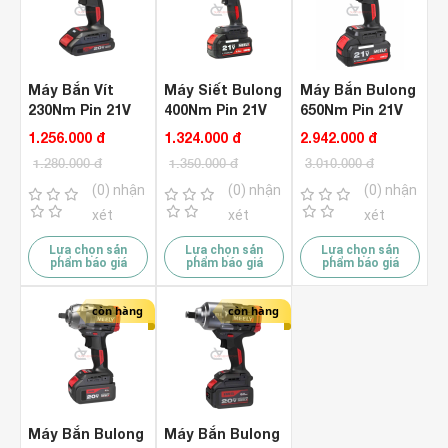
Máy Bắn Vít
Máy Siết Bulong
Máy Bắn Bulong
230Nm Pin 21V
400Nm Pin 21V
650Nm Pin 21V
MEELY MT833L
MEELY MT303 (
MEELY MT306
1.256.000 đ
1.324.000 đ
2.942.000 đ
Brushless (
Chưa Pin & Sạc
Brushless ( Bộ )
1.280.000 đ
1.350.000 đ
3.010.000 đ
Chưa Pin & Sạc
)
)
(0) nhận
(0) nhận
(0) nhận
xét
xét
xét
Lựa chọn sản
Lựa chọn sản
Lựa chọn sản
phẩm báo giá
phẩm báo giá
phẩm báo giá
còn hàng
còn hàng
Máy Bắn Bulong
Máy Bắn Bulong