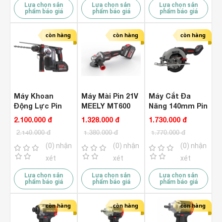
Lựa chọn sản
Lựa chọn sản
Lựa chọn sản
phẩm báo giá
phẩm báo giá
phẩm báo giá
còn hàng
còn hàng
còn hàng
Máy Khoan
Máy Mài Pin 21V
Máy Cắt Đa
Động Lực Pin
MEELY MT600
Năng 140mm Pin
21V MEELY
Brusless ( Chưa
21V Meely
2.100.000 đ
1.328.000 đ
1.730.000 đ
MT528
Pin & Sạc )
MT140
2.140.000 đ
1.380.000 đ
1.770.000 đ
Brushless (
Brushless (
Chưa Pin & Sạc
Chưa Pin & Sạc
(0) nhận
(0) nhận
(0) nhận
)
)
xét
xét
xét
Lựa chọn sản
Lựa chọn sản
Lựa chọn sản
phẩm báo giá
phẩm báo giá
phẩm báo giá
còn hàng
còn hàng
còn hàng