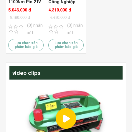
1100Nm Pin 21V
Công Nghiệp
Meely MT311
1600Nm Pin 21V
5.046.000 đ
4.319.000 đ
Hammer ( Bộ )
Meely MT316 (
5.150.000 đ
4.410.000 đ
Chưa Pin & Sạc
)
(0) nhận
(0) nhận
xét
xét
Lựa chọn sản
Lựa chọn sản
phẩm báo giá
phẩm báo giá
video clips