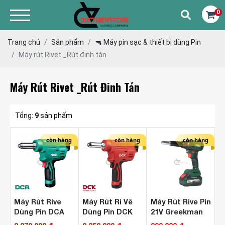
0
Trang chủ
Sản phẩm
🔫 Máy pin sạc & thiết bị dùng Pin
Máy rút Rivet _Rút đinh tán
Máy Rút Rivet _Rút Đinh Tán
Tổng:
9
sản phẩm
còn hàng
còn hàng
còn hàng
Máy Rút Rive
Máy Rút Ri Vê
Máy Rút Rive Pin
Dùng Pin DCA
Dùng Pin DCK
21V Greekman
ADPM50Z
KDPM50
GR-RIV315 ( 2.4-