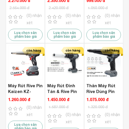
2.270.000 đ
2.350.000 đ
999.000 đ
5.0mm ) ( Chưa
2.564.000 đ
2.420.000 đ
1.050.000 đ
Pin & Sạc )
(0) nhận
(0) nhận
(0) nhận
xét
xét
xét
Lựa chọn sản
Lựa chọn sản
Lựa chọn sản
phẩm báo giá
phẩm báo giá
phẩm báo giá
còn hàng
còn hàng
còn hàng
Máy Rút Rive Pin
Máy Rút Đinh
Thân Máy Rút
Kaizen KZ-
Tán & Rive Pin
Rive Dùng Pin
RG10000N (
21V Hukan
Hukan HM21-
1.260.000 đ
1.450.000 đ
1.075.000 đ
Chưa Pin & Sạc
HM21-G2-
LRG0380L (
1.587.000 đ
1.320.000 đ
(0) nhận
)
RIV5320
Chưa Pin & Sạc
Brushless ( 2
)
xét
(0) nhận
(0) nhận
Trong 1 )
xét
xét
Lựa chọn sản
phẩm báo giá