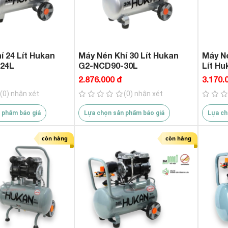
í 24 Lít Hukan
Máy Nén Khí 30 Lít Hukan
Máy N
24L
G2-NCD90-30L
Lít H
2.876.000 đ
3.170.
(0) nhận xét
(0) nhận xét
 phẩm báo giá
Lựa chọn sản phẩm báo giá
Lựa ch
còn hàng
còn hàng