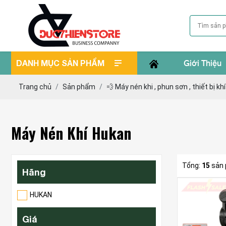
DANH MỤC SẢN PHẨM
Giới Thiệu
Trang chủ
Sản phẩm
💨 Máy nén khi , phun sơn , thiết bị khí 
Máy Nén Khí Hukan
Tổng:
15
sản
Hãng
HUKAN
Giá