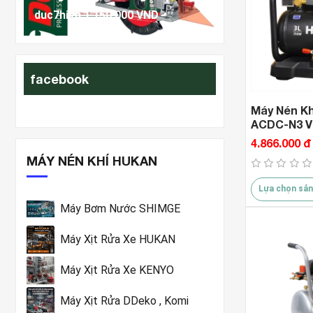
000 VND
1.589.000 VND
Hã
facebook
Máy Nén Kh
ACDC-N3 V
4.866.000 đ
MÁY NÉN KHÍ HUKAN
Lựa chọn sản
Máy Bơm Nước SHIMGE
Máy Xịt Rửa Xe HUKAN
Máy Xịt Rửa Xe KENYO
Máy Xịt Rửa DDeko , Komi