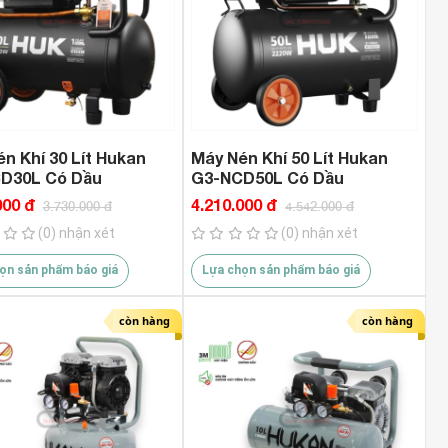
ãng
Hãng
Dụng
n Khí 30 Lít Hukan
Máy Nén Khí 50 Lít Hukan
D30L Có Dầu
G3-NCD50L Có Dầu
000 đ
4.210.000 đ
3.730.000 đ
4.542.000 đ
(0) nhận xét
(0) nhận xét
ọn sản phẩm báo giá
Lựa chọn sản phẩm báo giá
còn hàng
còn hàng