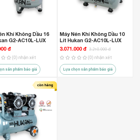
én Khí Không Dầu 16
Máy Nén Khí Không Dầu 10
ukan G2-AC10L-LUX
Lít Hukan G2-AC10L-LUX
000 đ
3.071.000 đ
3.210.000 đ
(0) nhận xét
(0) nhận xét
ọn sản phẩm báo giá
Lựa chọn sản phẩm báo giá
còn hàng