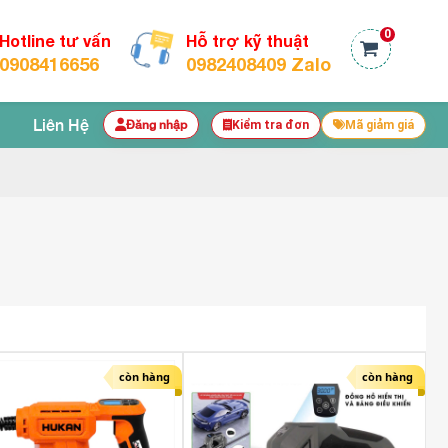
0
Hotline tư vấn
Hỗ trợ kỹ thuật
0908416656
0982408409 Zalo
Liên Hệ
Đăng nhập
Kiểm tra đơn
Mã giảm giá
còn hàng
còn hàng