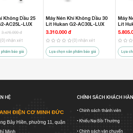
í Không Dầu 25
Máy Nén Khí Không Dầu 30
Máy N
 G2-AC25L-LUX
Lít Hukan G2-AC30L-LUX
Lít H
3.310.000 đ
5.805.
3.476.000 đ
(0) nhận xét
(0) nhận xét
 phẩm báo giá
Lựa chọn sản phẩm báo giá
Lựa ch
ÊN HỆ
CHÍNH SÁCH KHÁCH HÀ
• Chính sách thành viên
ANH ĐIỆN CƠ MINH ĐỨC
• Khiếu Nại Bồi Thường
ờng Bảy Hiền, phường 11, quận
• Chính sách vận chuyển
hí Minh