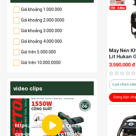
Giá khoảng 1.000.000
Giá khoảng 2.000.0000
Giá khoảng 3.000.000
Giá khoảng 4.000.000
Máy Nén Kh
Giá trên 5.000.000
Lít Hukan
Giá trên 10.000.0000
3.590.000 đ
Lựa chọn sản
video clips
Đang bán ch
Kh
nstore.com/may-
Combo Máy Rửa Xe Pin Hukan HK-
QU
dk-cg190plus-
PW4820BL ( Thế Hệ Mới )
Xo