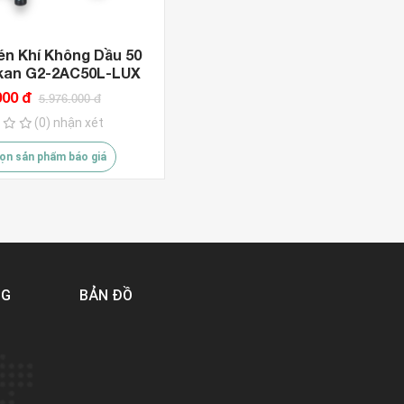
én Khí Không Dầu 50
ukan G2-2AC50L-LUX
000 đ
5.976.000 đ
(0) nhận xét
ọn sản phẩm báo giá
NG
BẢN ĐỒ