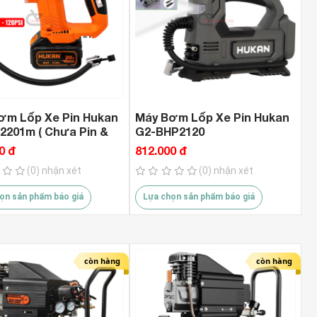
ơm Lốp Xe Pin Hukan
Máy Bơm Lốp Xe Pin Hukan
2201m ( Chưa Pin &
G2-BHP2120
0 đ
812.000 đ
(0) nhận xét
(0) nhận xét
ọn sản phẩm báo giá
Lựa chọn sản phẩm báo giá
còn hàng
còn hàng
oay
ĐÈN LED dùng Pin siêu sáng Chính
Hướng Dẫn T