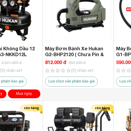
í Không Dầu 12
Máy Bơm Bánh Xe Hukan
Máy B
 G3-NKKD12L
G2-BHP2120 ( Chưa Pin &
G1-BP
Sạc )
Sạc )
812.000 đ
590.00
3.671.000 đ
850.000 đ
(0) nhận xét
(0) nhận xét
 phẩm báo giá
Lựa chọn sản phẩm báo giá
Lựa ch
ạy
Mua ngay
còn hàng
còn hàng
ông có ĐIỆN vẫn MÁT #diy
ẠT PIN mát hơn Quạt #điện 👍
ay (90độ) + hẹn giờ 👉Chính
QUẠT PIN mát hơn Quạt X