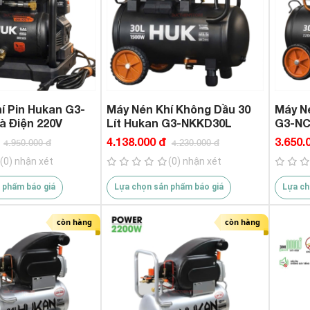
ng
(90độ) + hẹn giờ Chính H
í Pin Hukan G3-
Máy Nén Khí Không Dầu 30
Máy Né
à Điện 220V
Lít Hukan G3-NKKD30L
G3-NC
4.138.000 đ
3.650.
4.950.000 đ
4.230.000 đ
(0) nhận xét
(0) nhận xét
 phẩm báo giá
Lựa chọn sản phẩm báo giá
Lựa ch
còn hàng
còn hàng