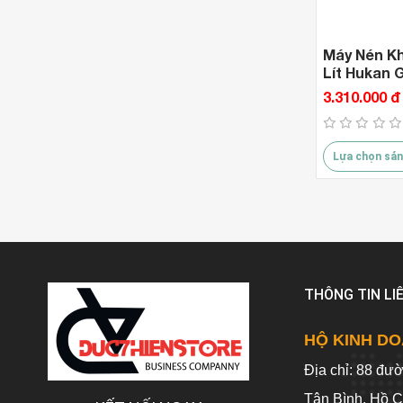
Máy Nén Kh
Lít Hukan
3.310.000 đ
Lựa chọn sản
THÔNG TIN LI
HỘ KINH DO
Địa chỉ: 88 đư
Tân Bình, Hồ C