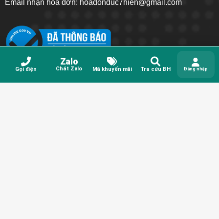
Email nhận hoá đơn: hoadonduc7hien@gmail.com
Zalo
Chát Zalo
Gọi điện
Mã khuyến mãi
Tra cứu ĐH
Đăng nhập
CHÍNH SÁCH KHÁCH HÀNG
• Chính sách thành viên
• Khiếu Nại Bồi Thường
• Chính sách vận chuyển
• Điều khoản dịch vụ
• Chính sách bảo mật thông tin
• Hình Thức Thanh Toán
• Chính Sách Đổi Trả