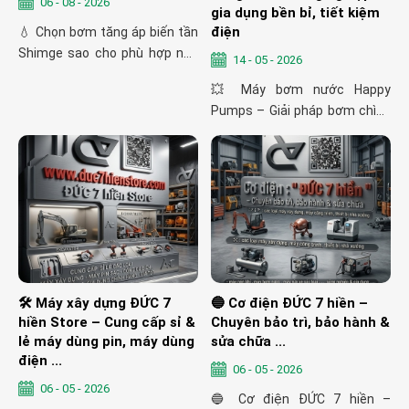
06 - 08 - 2026
gia dụng bền bỉ, tiết kiệm
điện
💧 Chọn bơm tăng áp biến tần
Shimge sao cho phù hợp nhu
14 - 05 - 2026
cầu ...
💥 Máy bơm nước Happy
Pumps – Giải pháp bơm chìm,
tăng áp, đẩy cao hàng đầu –
Công nghiệp & gia dụng bền bỉ,
tiết kiệm điện
🛠 Máy xây dựng ĐỨC 7
🔵 Cơ điện ĐỨC 7 hiền –
hiền Store – Cung cấp sỉ &
Chuyên bảo trì, bảo hành &
lẻ máy dùng pin, máy dùng
sửa chữa ...
điện ...
06 - 05 - 2026
06 - 05 - 2026
🔵 Cơ điện ĐỨC 7 hiền –