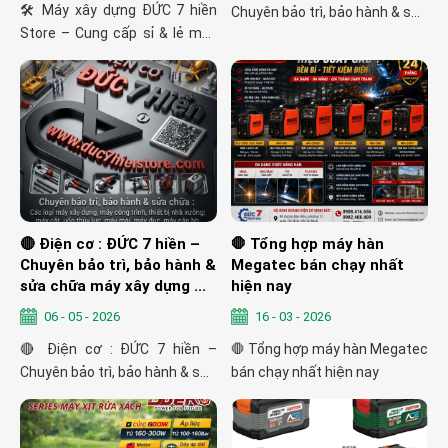
🛠 Máy xây dựng ĐỨC 7 hiền
Chuyên bảo trì, bảo hành & sửa
Store – Cung cấp sỉ & lẻ máy
chữa ...
dùng pin, máy dùng điện ...
🔴 Điện cơ : ĐỨC 7 hiền –
🛑 Tổng hợp máy hàn
Chuyên bảo trì, bảo hành &
Megatec bán chạy nhất
sửa chữa máy xây dựng ...
hiện nay
06 - 05 - 2026
16 - 03 - 2026
🔴 Điện cơ : ĐỨC 7 hiền –
🛑 Tổng hợp máy hàn Megatec
Chuyên bảo trì, bảo hành & sửa
bán chạy nhất hiện nay
chữa máy xây dựng ...