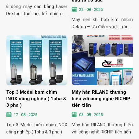
dầu vs có dầu
6 dòng máy cân bằng Laser
22 - 08 - 2025
Dekton thế hệ kế nhiệm "
Máy nén khí hợp kim nhôm
XPRO "
Dekton — Ưu điểm vượt trội so
với bình thép & phân tích máy
nén không dầu vs có dầu
Top 3 Model bơm chìm
Máy hàn RILAND thương
INOX công nghiệp ( 1pha &
hiệu với công nghệ RICHIP
3 pha )
tiên tiến
17 - 08 - 2025
03 - 08 - 2025
Top 3 Model bơm chìm INOX
Máy hàn RILAND thương hiệu
công nghiệp ( 1pha & 3 pha )
với công nghệ RICHIP tiên tiến