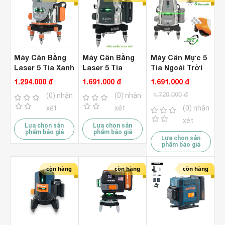
Máy Cân Bằng
Máy Cân Bằng
Máy Cân Mực 5
Laser 5 Tia Xanh
Laser 5 Tia
Tia Ngoài Trời
Hukan HK-E64
Hukan G2-LS300
Hukan G2-LS301
1.294.000 đ
1.691.000 đ
1.691.000 đ
( Điều Khiển
( Điều Khiển
1.720.000 đ
(0) nhận
(0) nhận
Xoay 360 Độ )
Xoay 360° )
xét
xét
(0) nhận
xét
Lựa chọn sản
Lựa chọn sản
phẩm báo giá
phẩm báo giá
Lựa chọn sản
phẩm báo giá
còn hàng
còn hàng
còn hàng