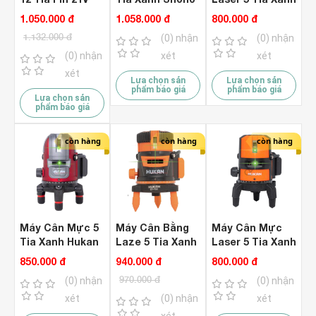
Hukan G2-
XH-T
Hukan G1-T81
1.050.000 đ
1.058.000 đ
800.000 đ
TLS12A ( Chưa
1.132.000 đ
(0) nhận
(0) nhận
Pin & Sạc )
(0) nhận
xét
xét
xét
Lựa chọn sản
Lựa chọn sản
phẩm báo giá
phẩm báo giá
Lựa chọn sản
phẩm báo giá
còn hàng
còn hàng
còn hàng
Máy Cân Mực 5
Máy Cân Bằng
Máy Cân Mực
Tia Xanh Hukan
Laze 5 Tia Xanh
Laser 5 Tia Xanh
G1-T85
Hukan G1-T22
Hukan G1-T82
850.000 đ
940.000 đ
800.000 đ
970.000 đ
(0) nhận
(0) nhận
xét
(0) nhận
xét