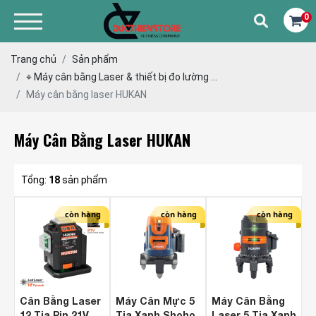
0
Trang chủ
Sản phẩm
⌖ Máy cân bằng Laser & thiết bị đo lường ...
Máy cân bằng laser HUKAN
Máy Cân Bằng Laser HUKAN
Tổng:
18
sản phẩm
còn hàng
còn hàng
còn hàng
Cân Bằng Laser
Máy Cân Mực 5
Máy Cân Bằng
12 Tia Pin 21V
Tia Xanh Shoho
Laser 5 Tia Xanh