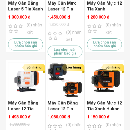
Máy Cân Bằng
Máy Cân Mực
Máy Cân Mực 12
Laser 5 Tia Xanh
Laser 12 Tia
Tia Xanh
SHOHO XH-
Hukan G1-LT97
SHOHO XH-TD-
1.300.000 đ
1.459.000 đ
1.280.000 đ
808AS-235H
12H
1.520.000 đ
(0) nhận
(0) nhận
xét
(0) nhận
xét
xét
Lựa chọn sản
Lựa chọn sản
phẩm báo giá
phẩm báo giá
Lựa chọn sản
phẩm báo giá
còn hàng
còn hàng
còn hàng
Máy Cân Bằng
Máy Cân Bằng
Máy Cân Mực 12
Laser 12 Tia
Laser 12 Tia
Tia Xanh Hukan
Xanh Hukan G2-
Xanh Hukan G1-
G1-LS12-G4
1.498.000 đ
1.086.000 đ
1.150.000 đ
G8
LS12-G3
1.789.000 đ
(0) nhận
(0) nhận