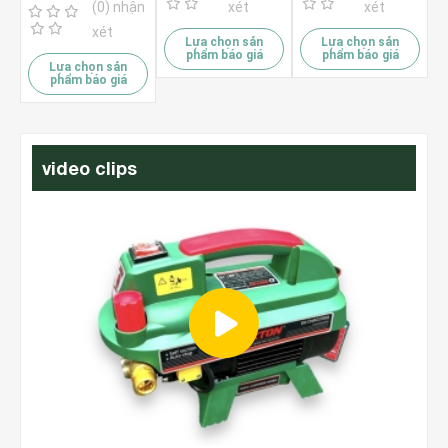
(0) nhận
xét
xét
xét
Lựa chọn sản
Lựa chọn sản
phẩm báo giá
phẩm báo giá
Lựa chọn sản
phẩm báo giá
video clips
ht