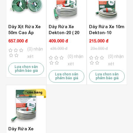
Dây Xịt Rửa Xe
Dây Rửa Xe
Dây Rửa Xe 10m
50m Cao Áp
Dekton-20 ( 20
Dekton-10
Dekton DK-
Mét )
657.000 đ
409.000 đ
215.000 đ
DN50M & DK-
435.000 đ
234.000 đ
(0) nhận
DN50C
xét
(0) nhận
(0) nhận
xét
xét
Lựa chọn sản
phẩm báo giá
Lựa chọn sản
Lựa chọn sản
phẩm báo giá
phẩm báo giá
còn hàng
Dây Rửa Xe