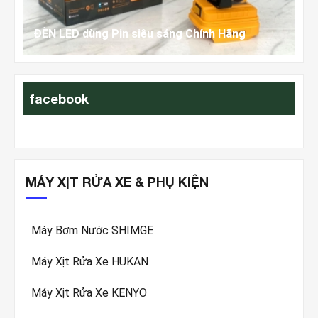
iờ
ĐÈN LED dùng Pin siêu sáng Chính Hãng
Hư
facebook
MÁY XỊT RỬA XE & PHỤ KIỆN
Máy Bơm Nước SHIMGE
Máy Xịt Rửa Xe HUKAN
Máy Xịt Rửa Xe KENYO