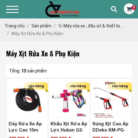
0
Trang chủ
Sản phẩm
💦 Máy rửa xe , đầu xịt & thiết bị ...
Máy Xịt Rửa Xe & Phụ Kiện
Máy Xịt Rửa Xe & Phụ Kiện
Tổng:
13
sản phẩm
còn hàng
còn hàng
còn hàng
Dây Rửa Xe Áp
Khẩu Xịt Rửa Áp
Súng Xịt Cao Áp
Lực Cao 15m
Lực Hukan G2-
DDeko KM-PG-
Hukan G2-
GFB280BAR
19 ( Max 28 MPA