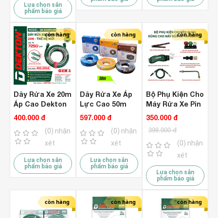
Lựa chọn sản
phẩm báo giá
còn hàng
còn hàng
còn hàng
Dây Rửa Xe 20m
Dây Rửa Xe Áp
Bộ Phụ Kiện Cho
Áp Cao Dekton
Lực Cao 50m
Máy Rửa Xe Pin
DK-D20PLUS
Yamakomi YM-
Dekton ( Chuyên
400.000 đ
597.000 đ
350.000 đ
Gen 2
8.5BL - R - BK (
Rửa Điều Hòa )
398.000 đ
(0) nhận
(0) nhận
8.5*14mm )
xét
xét
(0) nhận
xét
Lựa chọn sản
Lựa chọn sản
phẩm báo giá
phẩm báo giá
Lựa chọn sản
phẩm báo giá
còn hàng
còn hàng
còn hàng