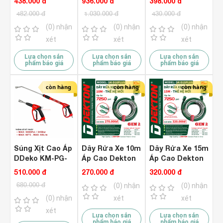
438.000 đ
936.000 đ
398.000 đ
DRCT015
)
482.000 đ
1.030.000 đ
430.000 đ
(0) nhận
(0) nhận
(0) nhận
xét
xét
xét
Lựa chọn sản
Lựa chọn sản
Lựa chọn sản
phẩm báo giá
phẩm báo giá
phẩm báo giá
còn hàng
còn hàng
còn hàng
Súng Xịt Cao Áp
Dây Rửa Xe 10m
Dây Rửa Xe 15m
DDeko KM-PG-
Áp Cao Dekton
Áp Cao Dekton
20 ( Max 28 MPA
DK-D10PLUS
DK-D15PLUS
510.000 đ
270.000 đ
320.000 đ
)
Gen 2
Gen 2
680.000 đ
(0) nhận
(0) nhận
(0) nhận
xét
xét
xét
Lựa chọn sản
Lựa chọn sản
phẩm báo giá
phẩm báo giá