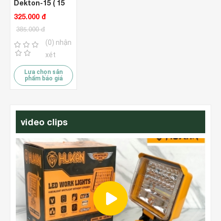
Dekton-15 ( 15
Mét )
325.000 đ
385.000 đ
(0) nhận
xét
Lựa chọn sản
phẩm báo giá
video clips