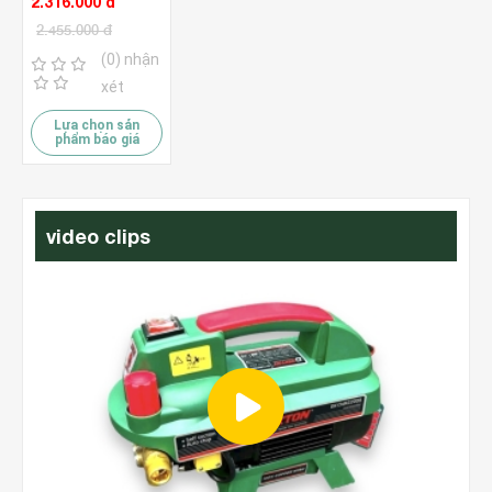
2.316.000 đ
2.455.000 đ
(0) nhận
xét
Lựa chọn sản
phẩm báo giá
video clips